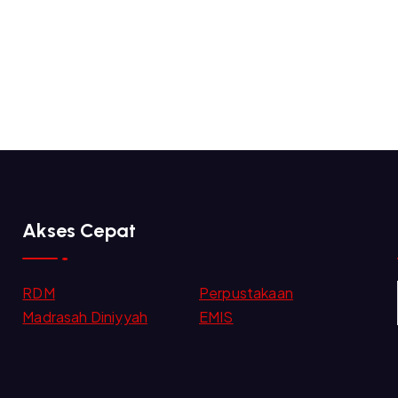
Akses Cepat
RDM
Perpustakaan
Madrasah Diniyyah
EMIS